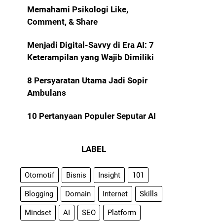
Memahami Psikologi Like,
Comment, & Share
Menjadi Digital-Savvy di Era AI: 7
Keterampilan yang Wajib Dimiliki
8 Persyaratan Utama Jadi Sopir
Ambulans
10 Pertanyaan Populer Seputar AI
LABEL
Otomotif
Bisnis
Insight
101
Blogging
Domain
Internet
Skills
Mindset
AI
SEO
Platform