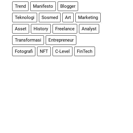
Trend
Manifesto
Blogger
Teknologi
Sosmed
Art
Marketing
Asset
History
Freelance
Analyst
Transformasi
Entrepreneur
Fotografi
NFT
C-Level
FinTech