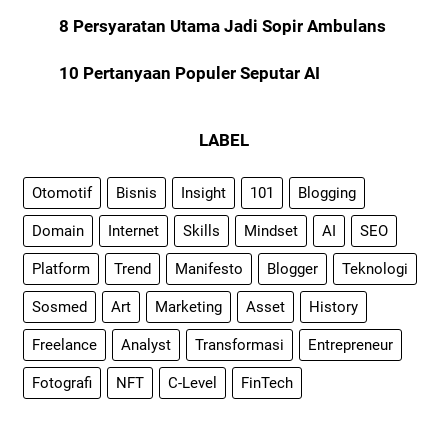
8 Persyaratan Utama Jadi Sopir Ambulans
10 Pertanyaan Populer Seputar AI
LABEL
Otomotif
Bisnis
Insight
101
Blogging
Domain
Internet
Skills
Mindset
AI
SEO
Platform
Trend
Manifesto
Blogger
Teknologi
Sosmed
Art
Marketing
Asset
History
Freelance
Analyst
Transformasi
Entrepreneur
Fotografi
NFT
C-Level
FinTech