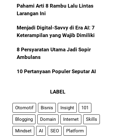
Pahami Arti 8 Rambu Lalu Lintas
Larangan Ini
Menjadi Digital-Savvy di Era AI: 7
Keterampilan yang Wajib Dimiliki
8 Persyaratan Utama Jadi Sopir
Ambulans
10 Pertanyaan Populer Seputar AI
LABEL
Otomotif
Bisnis
Insight
101
Blogging
Domain
Internet
Skills
Mindset
AI
SEO
Platform