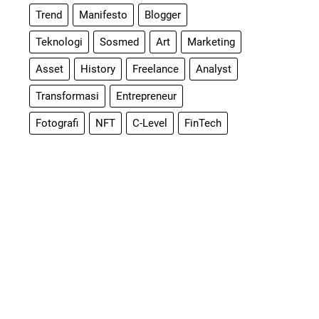
Trend
Manifesto
Blogger
Teknologi
Sosmed
Art
Marketing
Asset
History
Freelance
Analyst
Transformasi
Entrepreneur
Fotografi
NFT
C-Level
FinTech