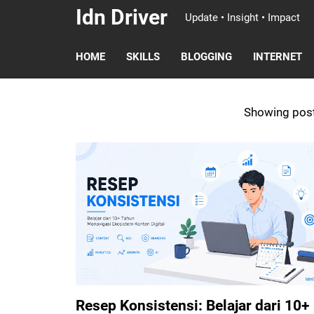
Idn Driver
Update • Insight • Impact
HOME
SKILLS
BLOGGING
INTERNET
Showing post
Resep Konsistensi: Belajar dari 10+