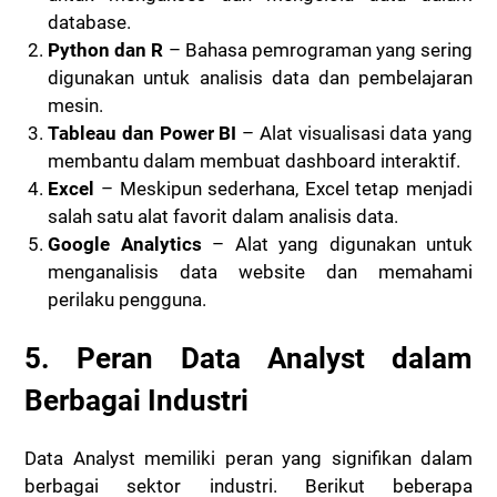
database.
Python dan R
– Bahasa pemrograman yang sering
digunakan untuk analisis data dan pembelajaran
mesin.
Tableau dan Power BI
– Alat visualisasi data yang
membantu dalam membuat dashboard interaktif.
Excel
– Meskipun sederhana, Excel tetap menjadi
salah satu alat favorit dalam analisis data.
Google Analytics
– Alat yang digunakan untuk
menganalisis data website dan memahami
perilaku pengguna.
5. Peran Data Analyst dalam
Berbagai Industri
Data Analyst memiliki peran yang signifikan dalam
berbagai sektor industri. Berikut beberapa