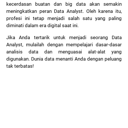
kecerdasan buatan dan big data akan semakin
meningkatkan peran Data Analyst. Oleh karena itu,
profesi ini tetap menjadi salah satu yang paling
diminati dalam era digital saat ini.
Jika Anda tertarik untuk menjadi seorang Data
Analyst, mulailah dengan mempelajari dasar-dasar
analisis data dan menguasai alat-alat yang
digunakan. Dunia data menanti Anda dengan peluang
tak terbatas!