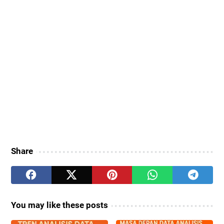
Share
You may like these posts