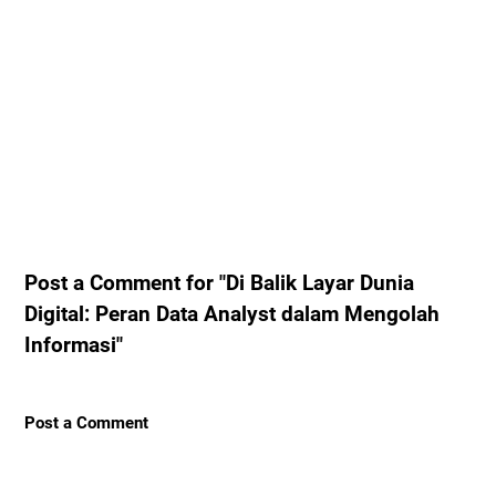
Post a Comment for "Di Balik Layar Dunia
Digital: Peran Data Analyst dalam Mengolah
Informasi"
Post a Comment