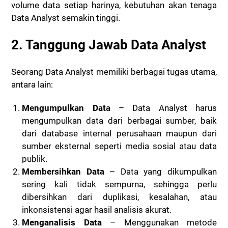
volume data setiap harinya, kebutuhan akan tenaga
Data Analyst semakin tinggi.
2. Tanggung Jawab Data Analyst
Seorang Data Analyst memiliki berbagai tugas utama,
antara lain:
Mengumpulkan Data
– Data Analyst harus
mengumpulkan data dari berbagai sumber, baik
dari database internal perusahaan maupun dari
sumber eksternal seperti media sosial atau data
publik.
Membersihkan Data
– Data yang dikumpulkan
sering kali tidak sempurna, sehingga perlu
dibersihkan dari duplikasi, kesalahan, atau
inkonsistensi agar hasil analisis akurat.
Menganalisis Data
– Menggunakan metode