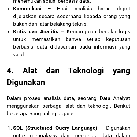
menemukan solusi berbasis data.
Komunikasi
– Hasil analisis harus dapat
dijelaskan secara sederhana kepada orang yang
bukan dari latar belakang teknis.
Kritis dan Analitis
– Kemampuan berpikir logis
untuk memastikan bahwa setiap keputusan
berbasis data didasarkan pada informasi yang
valid.
4. Alat dan Teknologi yang
Digunakan
Dalam proses analisis data, seorang Data Analyst
menggunakan berbagai alat dan teknologi. Berikut
beberapa yang paling populer:
SQL (Structured Query Language)
– Digunakan
untuk mengakses dan mengelola data dalam