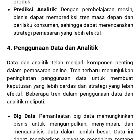
produk.
Prediksi Analitik
: Dengan pembelajaran mesin,
bisnis dapat memprediksi tren masa depan dan
perilaku konsumen, sehingga dapat merencanakan
strategi pemasaran yang lebih efektif.
4.
Penggunaan Data dan Analitik
Data dan analitik telah menjadi komponen penting
dalam pemasaran online. Tren terbaru menunjukkan
peningkatan penggunaan data untuk membuat
keputusan yang lebih cerdas dan strategi yang lebih
efektif. Beberapa tren dalam penggunaan data dan
analitik meliputi:
Big Data
: Pemanfaatan big data memungkinkan
bisnis untuk mengumpulkan, menyimpan, dan
menganalisis data dalam jumlah besar. Data ini
dapat memberikan wawasan mendalam tentang