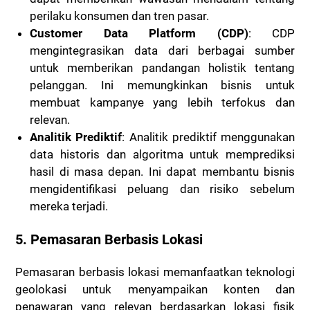
perilaku konsumen dan tren pasar.
Customer Data Platform (CDP)
: CDP
mengintegrasikan data dari berbagai sumber
untuk memberikan pandangan holistik tentang
pelanggan. Ini memungkinkan bisnis untuk
membuat kampanye yang lebih terfokus dan
relevan.
Analitik Prediktif
: Analitik prediktif menggunakan
data historis dan algoritma untuk memprediksi
hasil di masa depan. Ini dapat membantu bisnis
mengidentifikasi peluang dan risiko sebelum
mereka terjadi.
5.
Pemasaran Berbasis Lokasi
Pemasaran berbasis lokasi memanfaatkan teknologi
geolokasi untuk menyampaikan konten dan
penawaran yang relevan berdasarkan lokasi fisik