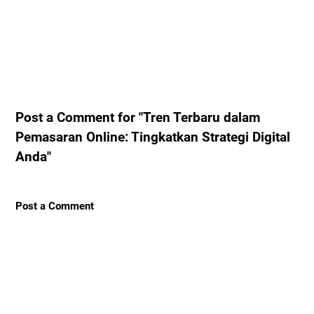
Post a Comment for "Tren Terbaru dalam
Pemasaran Online: Tingkatkan Strategi Digital
Anda"
Post a Comment