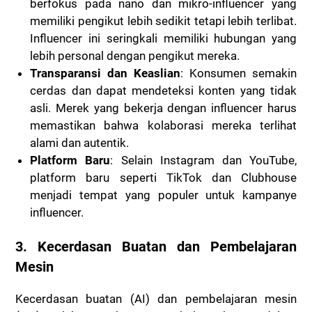
berfokus pada nano dan mikro-influencer yang
memiliki pengikut lebih sedikit tetapi lebih terlibat.
Influencer ini seringkali memiliki hubungan yang
lebih personal dengan pengikut mereka.
Transparansi dan Keaslian
: Konsumen semakin
cerdas dan dapat mendeteksi konten yang tidak
asli. Merek yang bekerja dengan influencer harus
memastikan bahwa kolaborasi mereka terlihat
alami dan autentik.
Platform Baru
: Selain Instagram dan YouTube,
platform baru seperti TikTok dan Clubhouse
menjadi tempat yang populer untuk kampanye
influencer.
3.
Kecerdasan Buatan dan Pembelajaran
Mesin
Kecerdasan buatan (AI) dan pembelajaran mesin