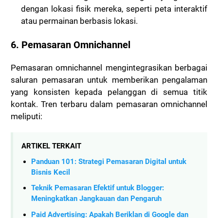
dengan lokasi fisik mereka, seperti peta interaktif
atau permainan berbasis lokasi.
6.
Pemasaran Omnichannel
Pemasaran omnichannel mengintegrasikan berbagai
saluran pemasaran untuk memberikan pengalaman
yang konsisten kepada pelanggan di semua titik
kontak. Tren terbaru dalam pemasaran omnichannel
meliputi:
ARTIKEL TERKAIT
Panduan 101: Strategi Pemasaran Digital untuk
Bisnis Kecil
Teknik Pemasaran Efektif untuk Blogger:
Meningkatkan Jangkauan dan Pengaruh
Paid Advertising: Apakah Beriklan di Google dan