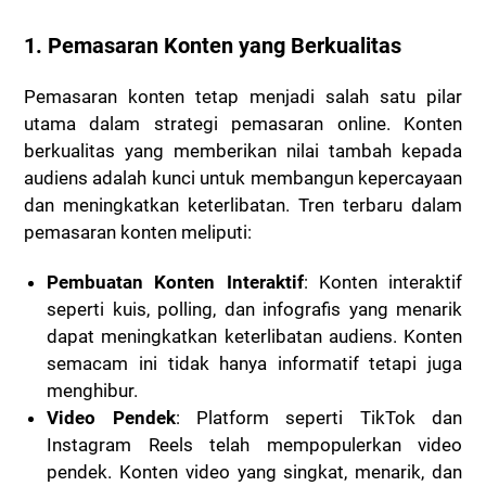
1.
Pemasaran Konten yang Berkualitas
Pemasaran konten tetap menjadi salah satu pilar
utama dalam strategi pemasaran online. Konten
berkualitas yang memberikan nilai tambah kepada
audiens adalah kunci untuk membangun kepercayaan
dan meningkatkan keterlibatan. Tren terbaru dalam
pemasaran konten meliputi:
Pembuatan Konten Interaktif
: Konten interaktif
seperti kuis, polling, dan infografis yang menarik
dapat meningkatkan keterlibatan audiens. Konten
semacam ini tidak hanya informatif tetapi juga
menghibur.
Video Pendek
: Platform seperti TikTok dan
Instagram Reels telah mempopulerkan video
pendek. Konten video yang singkat, menarik, dan