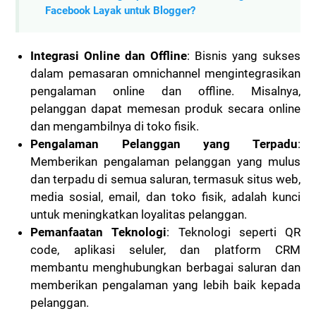
Facebook Layak untuk Blogger?
Integrasi Online dan Offline
: Bisnis yang sukses
dalam pemasaran omnichannel mengintegrasikan
pengalaman online dan offline. Misalnya,
pelanggan dapat memesan produk secara online
dan mengambilnya di toko fisik.
Pengalaman Pelanggan yang Terpadu
:
Memberikan pengalaman pelanggan yang mulus
dan terpadu di semua saluran, termasuk situs web,
media sosial, email, dan toko fisik, adalah kunci
untuk meningkatkan loyalitas pelanggan.
Pemanfaatan Teknologi
: Teknologi seperti QR
code, aplikasi seluler, dan platform CRM
membantu menghubungkan berbagai saluran dan
memberikan pengalaman yang lebih baik kepada
pelanggan.