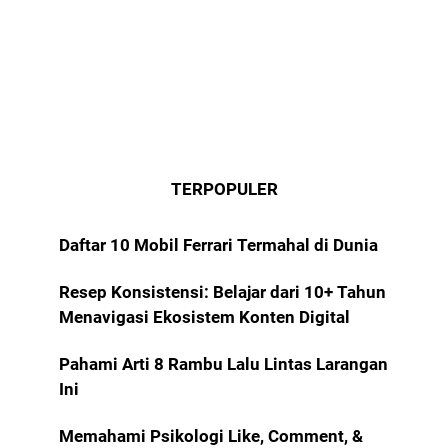
TERPOPULER
Daftar 10 Mobil Ferrari Termahal di Dunia
Resep Konsistensi: Belajar dari 10+ Tahun
Menavigasi Ekosistem Konten Digital
Pahami Arti 8 Rambu Lalu Lintas Larangan
Ini
Memahami Psikologi Like, Comment, &