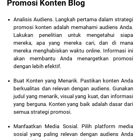
Promosi Konten Blog
Analisis Audiens. Langkah pertama dalam strategi
promosi konten adalah memahami audiens Anda.
Lakukan penelitian untuk mengetahui siapa
mereka, apa yang mereka cari, dan di mana
mereka menghabiskan waktu online. Informasi ini
akan membantu Anda menargetkan promosi
dengan lebih efektif.
Buat Konten yang Menarik. Pastikan konten Anda
berkualitas dan relevan dengan audiens. Gunakan
judul yang menarik, visual yang kuat, dan informasi
yang berguna. Konten yang baik adalah dasar dari
semua strategi promosi.
Manfaatkan Media Sosial. Pilih platform media
sosial yang paling relevan dengan audiens Anda