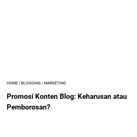
HOME
/
BLOGGING
/
MARKETING
Promosi Konten Blog: Keharusan atau
Pemborosan?