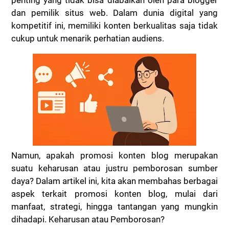
dan pemilik situs web. Dalam dunia digital yang
kompetitif ini, memiliki konten berkualitas saja tidak
cukup untuk menarik perhatian audiens.
Namun, apakah promosi konten blog merupakan
suatu keharusan atau justru pemborosan sumber
daya? Dalam artikel ini, kita akan membahas berbagai
aspek terkait promosi konten blog, mulai dari
manfaat, strategi, hingga tantangan yang mungkin
dihadapi. Keharusan atau Pemborosan?