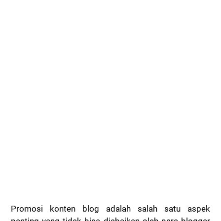
Promosi konten blog adalah salah satu aspek
penting yang tidak bisa diabaikan oleh para blogger