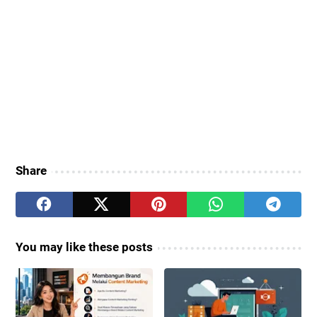
Share
You may like these posts