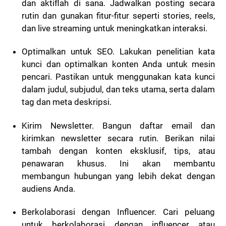
dan aktiflah di sana. Jadwalkan posting secara
rutin dan gunakan fitur-fitur seperti stories, reels,
dan live streaming untuk meningkatkan interaksi.
Optimalkan untuk SEO. Lakukan penelitian kata
kunci dan optimalkan konten Anda untuk mesin
pencari. Pastikan untuk menggunakan kata kunci
dalam judul, subjudul, dan teks utama, serta dalam
tag dan meta deskripsi.
Kirim Newsletter. Bangun daftar email dan
kirimkan newsletter secara rutin. Berikan nilai
tambah dengan konten eksklusif, tips, atau
penawaran khusus. Ini akan membantu
membangun hubungan yang lebih dekat dengan
audiens Anda.
Berkolaborasi dengan Influencer. Cari peluang
untuk berkolaborasi dengan influencer atau