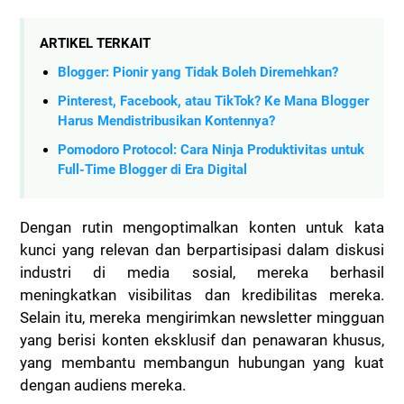
ARTIKEL TERKAIT
Blogger: Pionir yang Tidak Boleh Diremehkan?
Pinterest, Facebook, atau TikTok? Ke Mana Blogger
Harus Mendistribusikan Kontennya?
Pomodoro Protocol: Cara Ninja Produktivitas untuk
Full-Time Blogger di Era Digital
Dengan rutin mengoptimalkan konten untuk kata
kunci yang relevan dan berpartisipasi dalam diskusi
industri di media sosial, mereka berhasil
meningkatkan visibilitas dan kredibilitas mereka.
Selain itu, mereka mengirimkan newsletter mingguan
yang berisi konten eksklusif dan penawaran khusus,
yang membantu membangun hubungan yang kuat
dengan audiens mereka.