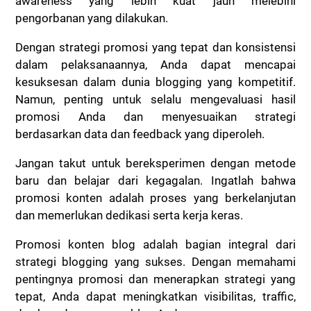
awareness yang lebih kuat jauh melebihi
pengorbanan yang dilakukan.
Dengan strategi promosi yang tepat dan konsistensi
dalam pelaksanaannya, Anda dapat mencapai
kesuksesan dalam dunia blogging yang kompetitif.
Namun, penting untuk selalu mengevaluasi hasil
promosi Anda dan menyesuaikan strategi
berdasarkan data dan feedback yang diperoleh.
Jangan takut untuk bereksperimen dengan metode
baru dan belajar dari kegagalan. Ingatlah bahwa
promosi konten adalah proses yang berkelanjutan
dan memerlukan dedikasi serta kerja keras.
Promosi konten blog adalah bagian integral dari
strategi blogging yang sukses. Dengan memahami
pentingnya promosi dan menerapkan strategi yang
tepat, Anda dapat meningkatkan visibilitas, traffic,