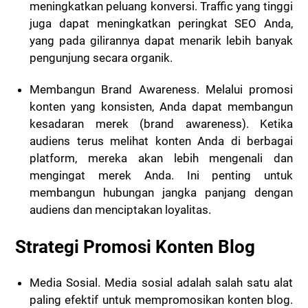
meningkatkan peluang konversi. Traffic yang tinggi
juga dapat meningkatkan peringkat SEO Anda,
yang pada gilirannya dapat menarik lebih banyak
pengunjung secara organik.
Membangun Brand Awareness. Melalui promosi
konten yang konsisten, Anda dapat membangun
kesadaran merek (brand awareness). Ketika
audiens terus melihat konten Anda di berbagai
platform, mereka akan lebih mengenali dan
mengingat merek Anda. Ini penting untuk
membangun hubungan jangka panjang dengan
audiens dan menciptakan loyalitas.
Strategi Promosi Konten Blog
Media Sosial. Media sosial adalah salah satu alat
paling efektif untuk mempromosikan konten blog.