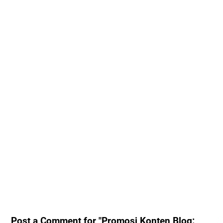
Post a Comment for "Promosi Konten Blog: