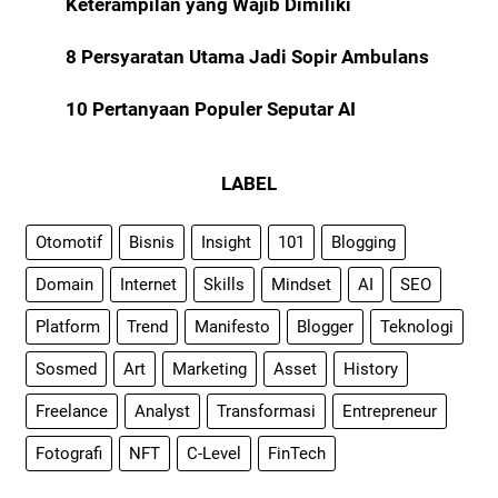
Keterampilan yang Wajib Dimiliki
8 Persyaratan Utama Jadi Sopir Ambulans
10 Pertanyaan Populer Seputar AI
LABEL
Otomotif
Bisnis
Insight
101
Blogging
Domain
Internet
Skills
Mindset
AI
SEO
Platform
Trend
Manifesto
Blogger
Teknologi
Sosmed
Art
Marketing
Asset
History
Freelance
Analyst
Transformasi
Entrepreneur
Fotografi
NFT
C-Level
FinTech