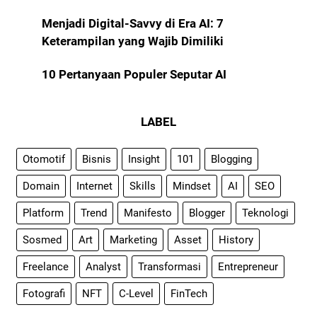
Menjadi Digital-Savvy di Era AI: 7
Keterampilan yang Wajib Dimiliki
10 Pertanyaan Populer Seputar AI
LABEL
Otomotif
Bisnis
Insight
101
Blogging
Domain
Internet
Skills
Mindset
AI
SEO
Platform
Trend
Manifesto
Blogger
Teknologi
Sosmed
Art
Marketing
Asset
History
Freelance
Analyst
Transformasi
Entrepreneur
Fotografi
NFT
C-Level
FinTech