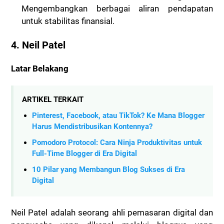
Mengembangkan berbagai aliran pendapatan
untuk stabilitas finansial.
4. Neil Patel
Latar Belakang
ARTIKEL TERKAIT
Pinterest, Facebook, atau TikTok? Ke Mana Blogger
Harus Mendistribusikan Kontennya?
Pomodoro Protocol: Cara Ninja Produktivitas untuk
Full-Time Blogger di Era Digital
10 Pilar yang Membangun Blog Sukses di Era
Digital
Neil Patel adalah seorang ahli pemasaran digital dan