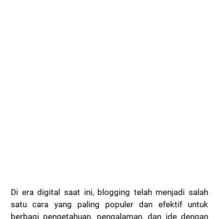
Di era digital saat ini, blogging telah menjadi salah
satu cara yang paling populer dan efektif untuk
berbagi pengetahuan, pengalaman, dan ide dengan