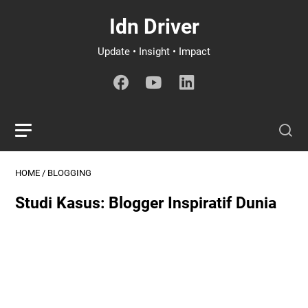
Idn Driver
Update • Insight • Impact
HOME
/
BLOGGING
Studi Kasus: Blogger Inspiratif Dunia