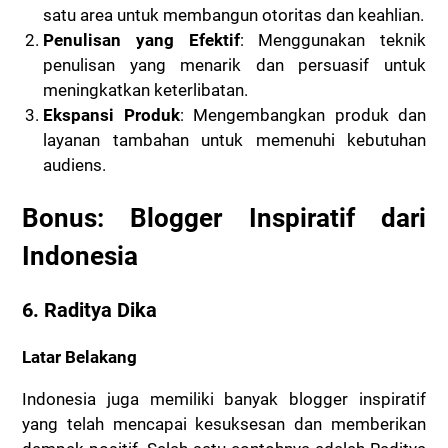
satu area untuk membangun otoritas dan keahlian.
Penulisan yang Efektif
: Menggunakan teknik
penulisan yang menarik dan persuasif untuk
meningkatkan keterlibatan.
Ekspansi Produk
: Mengembangkan produk dan
layanan tambahan untuk memenuhi kebutuhan
audiens.
Bonus: Blogger Inspiratif dari
Indonesia
6. Raditya Dika
Latar Belakang
Indonesia juga memiliki banyak blogger inspiratif
yang telah mencapai kesuksesan dan memberikan