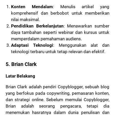
Konten Mendalam
: Menulis artikel yang
komprehensif dan berbobot untuk memberikan
nilai maksimal.
Pendidikan Berkelanjutan
: Menawarkan sumber
daya tambahan seperti webinar dan kursus untuk
memperdalam pemahaman audiens.
Adaptasi Teknologi
: Menggunakan alat dan
teknologi terbaru untuk tetap relevan dan efektif.
5. Brian Clark
Latar Belakang
Brian Clark adalah pendiri Copyblogger, sebuah blog
yang berfokus pada copywriting, pemasaran konten,
dan strategi online. Sebelum memulai Copyblogger,
Brian adalah seorang pengacara, tetapi dia
menemukan hasratnya dalam dunia penulisan dan