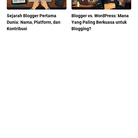
Sejarah Blogger Pertama
Blogger vs. WordPress: Mana
Dunia: Nama, Platform, dan
Yang Paling Berkuasa untuk
Kontribusi
Blogging?