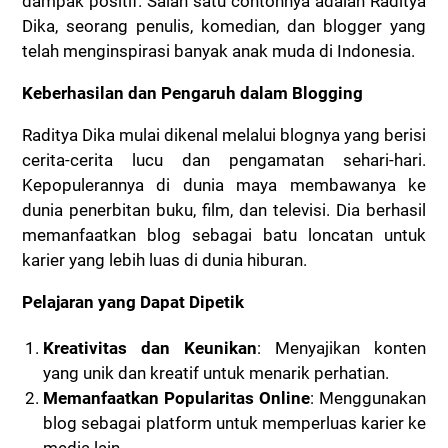
dampak positif. Salah satu contohnya adalah Raditya
Dika, seorang penulis, komedian, dan blogger yang
telah menginspirasi banyak anak muda di Indonesia.
Keberhasilan dan Pengaruh dalam Blogging
Raditya Dika mulai dikenal melalui blognya yang berisi
cerita-cerita lucu dan pengamatan sehari-hari.
Kepopulerannya di dunia maya membawanya ke
dunia penerbitan buku, film, dan televisi. Dia berhasil
memanfaatkan blog sebagai batu loncatan untuk
karier yang lebih luas di dunia hiburan.
Pelajaran yang Dapat Dipetik
Kreativitas dan Keunikan
: Menyajikan konten
yang unik dan kreatif untuk menarik perhatian.
Memanfaatkan Popularitas Online
: Menggunakan
blog sebagai platform untuk memperluas karier ke