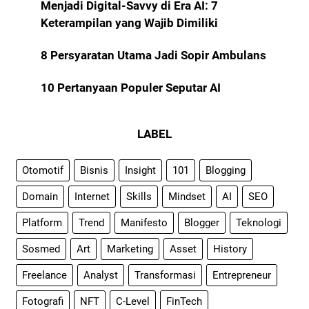
Menjadi Digital-Savvy di Era AI: 7
Keterampilan yang Wajib Dimiliki
8 Persyaratan Utama Jadi Sopir Ambulans
10 Pertanyaan Populer Seputar AI
LABEL
Otomotif
Bisnis
Insight
101
Blogging
Domain
Internet
Skills
Mindset
AI
SEO
Platform
Trend
Manifesto
Blogger
Teknologi
Sosmed
Art
Marketing
Asset
History
Freelance
Analyst
Transformasi
Entrepreneur
Fotografi
NFT
C-Level
FinTech