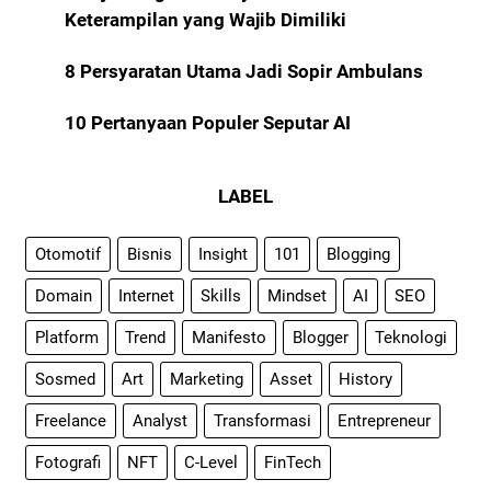
Keterampilan yang Wajib Dimiliki
8 Persyaratan Utama Jadi Sopir Ambulans
10 Pertanyaan Populer Seputar AI
LABEL
Otomotif
Bisnis
Insight
101
Blogging
Domain
Internet
Skills
Mindset
AI
SEO
Platform
Trend
Manifesto
Blogger
Teknologi
Sosmed
Art
Marketing
Asset
History
Freelance
Analyst
Transformasi
Entrepreneur
Fotografi
NFT
C-Level
FinTech