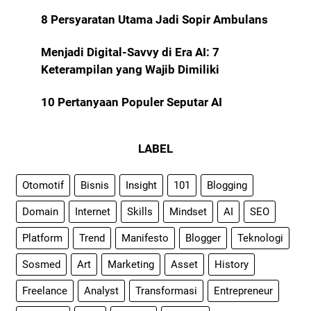
8 Persyaratan Utama Jadi Sopir Ambulans
Menjadi Digital-Savvy di Era AI: 7
Keterampilan yang Wajib Dimiliki
10 Pertanyaan Populer Seputar AI
LABEL
Otomotif
Bisnis
Insight
101
Blogging
Domain
Internet
Skills
Mindset
AI
SEO
Platform
Trend
Manifesto
Blogger
Teknologi
Sosmed
Art
Marketing
Asset
History
Freelance
Analyst
Transformasi
Entrepreneur