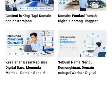
Content is King, Tapi Domain
Domain: Fondasi Rumah
adalah Kerajaan
Digital Seorang Blogger?
Kesalahan Besar Pebisnis
Sebuah Nama, Seribu
Digital Baru: Menunda
Kemungkinan: Domain
Membeli Domain Sendiri
sebagai Warisan Digital