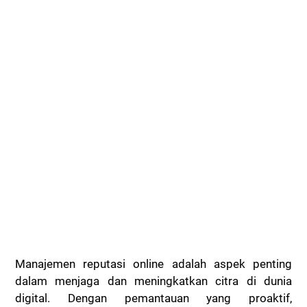
Manajemen reputasi online adalah aspek penting
dalam menjaga dan meningkatkan citra di dunia
digital. Dengan pemantauan yang proaktif,