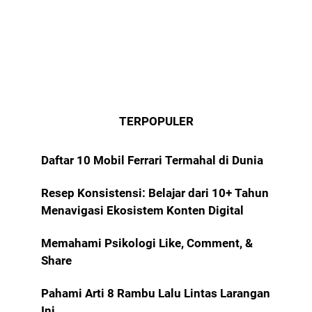
TERPOPULER
Daftar 10 Mobil Ferrari Termahal di Dunia
Resep Konsistensi: Belajar dari 10+ Tahun
Menavigasi Ekosistem Konten Digital
Memahami Psikologi Like, Comment, &
Share
Pahami Arti 8 Rambu Lalu Lintas Larangan
Ini