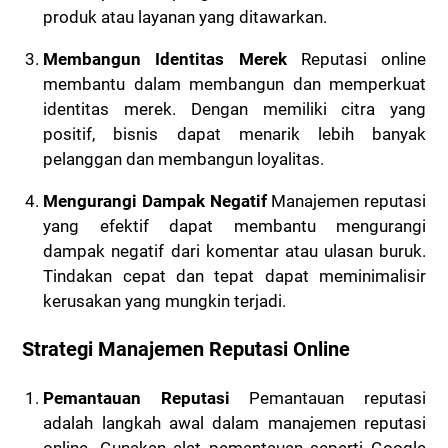
produk atau layanan yang ditawarkan.
Membangun Identitas Merek
Reputasi online
membantu dalam membangun dan memperkuat
identitas merek. Dengan memiliki citra yang
positif, bisnis dapat menarik lebih banyak
pelanggan dan membangun loyalitas.
Mengurangi Dampak Negatif
Manajemen reputasi
yang efektif dapat membantu mengurangi
dampak negatif dari komentar atau ulasan buruk.
Tindakan cepat dan tepat dapat meminimalisir
kerusakan yang mungkin terjadi.
Strategi Manajemen Reputasi Online
Pemantauan Reputasi
Pemantauan reputasi
adalah langkah awal dalam manajemen reputasi
online. Gunakan alat pemantauan seperti Google