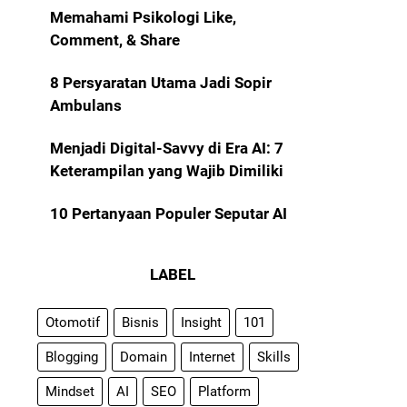
Memahami Psikologi Like,
Comment, & Share
8 Persyaratan Utama Jadi Sopir
Ambulans
Menjadi Digital-Savvy di Era AI: 7
Keterampilan yang Wajib Dimiliki
10 Pertanyaan Populer Seputar AI
LABEL
Otomotif
Bisnis
Insight
101
Blogging
Domain
Internet
Skills
Mindset
AI
SEO
Platform