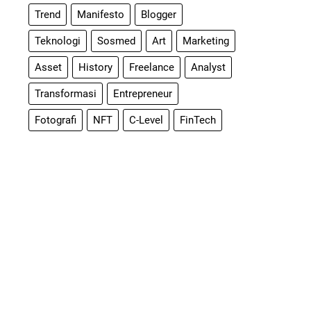
Trend
Manifesto
Blogger
Teknologi
Sosmed
Art
Marketing
Asset
History
Freelance
Analyst
Transformasi
Entrepreneur
Fotografi
NFT
C-Level
FinTech