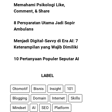
Memahami Psikologi Like,
Comment, & Share
8 Persyaratan Utama Jadi Sopir
Ambulans
Menjadi Digital-Savvy di Era AI: 7
Keterampilan yang Wajib Dimiliki
10 Pertanyaan Populer Seputar AI
LABEL
Otomotif
Bisnis
Insight
101
Blogging
Domain
Internet
Skills
Mindset
AI
SEO
Platform