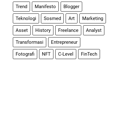
Trend
Manifesto
Blogger
Teknologi
Sosmed
Art
Marketing
Asset
History
Freelance
Analyst
Transformasi
Entrepreneur
Fotografi
NFT
C-Level
FinTech