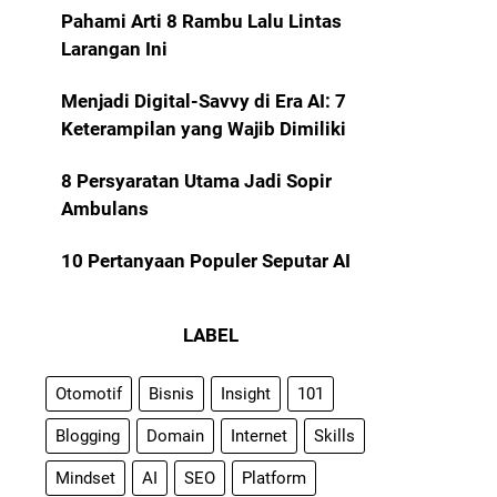
Pahami Arti 8 Rambu Lalu Lintas
Larangan Ini
Menjadi Digital-Savvy di Era AI: 7
Keterampilan yang Wajib Dimiliki
8 Persyaratan Utama Jadi Sopir
Ambulans
10 Pertanyaan Populer Seputar AI
LABEL
Otomotif
Bisnis
Insight
101
Blogging
Domain
Internet
Skills
Mindset
AI
SEO
Platform