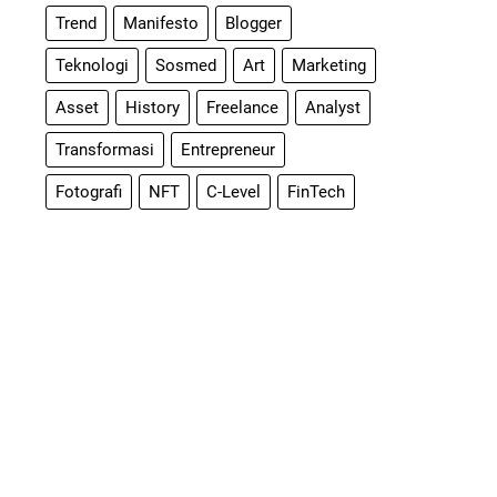
Trend
Manifesto
Blogger
Teknologi
Sosmed
Art
Marketing
Asset
History
Freelance
Analyst
Transformasi
Entrepreneur
Fotografi
NFT
C-Level
FinTech