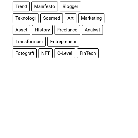
Trend
Manifesto
Blogger
Teknologi
Sosmed
Art
Marketing
Asset
History
Freelance
Analyst
Transformasi
Entrepreneur
Fotografi
NFT
C-Level
FinTech