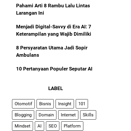
Pahami Arti 8 Rambu Lalu Lintas
Larangan Ini
Menjadi Digital-Savvy di Era AI: 7
Keterampilan yang Wajib Dimiliki
8 Persyaratan Utama Jadi Sopir
Ambulans
10 Pertanyaan Populer Seputar AI
LABEL
Otomotif
Bisnis
Insight
101
Blogging
Domain
Internet
Skills
Mindset
AI
SEO
Platform