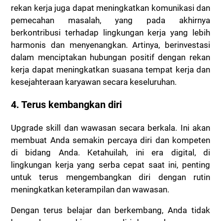
rekan kerja juga dapat meningkatkan komunikasi dan
pemecahan masalah, yang pada akhirnya
berkontribusi terhadap lingkungan kerja yang lebih
harmonis dan menyenangkan. Artinya, berinvestasi
dalam menciptakan hubungan positif dengan rekan
kerja dapat meningkatkan suasana tempat kerja dan
kesejahteraan karyawan secara keseluruhan.
4. Terus kembangkan diri
Upgrade skill dan wawasan secara berkala. Ini akan
membuat Anda semakin percaya diri dan kompeten
di bidang Anda. Ketahuilah, ini era digital, di
lingkungan kerja yang serba cepat saat ini, penting
untuk terus mengembangkan diri dengan rutin
meningkatkan keterampilan dan wawasan.
Dengan terus belajar dan berkembang, Anda tidak