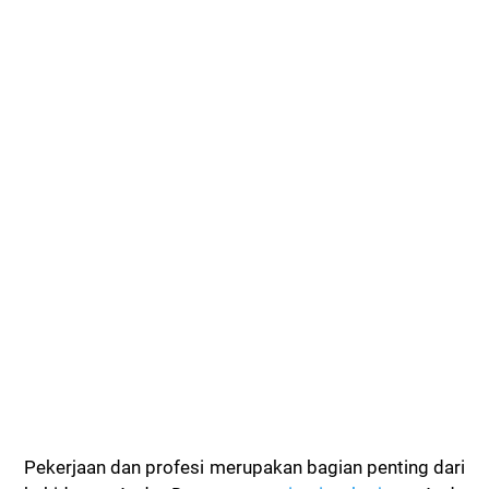
Pekerjaan dan profesi merupakan bagian penting dari