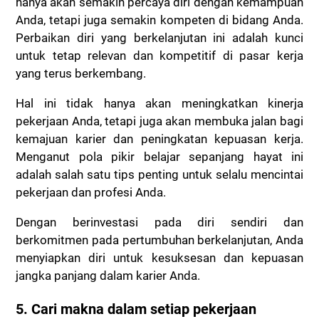
hanya akan semakin percaya diri dengan kemampuan
Anda, tetapi juga semakin kompeten di bidang Anda.
Perbaikan diri yang berkelanjutan ini adalah kunci
untuk tetap relevan dan kompetitif di pasar kerja
yang terus berkembang.
Hal ini tidak hanya akan meningkatkan kinerja
pekerjaan Anda, tetapi juga akan membuka jalan bagi
kemajuan karier dan peningkatan kepuasan kerja.
Menganut pola pikir belajar sepanjang hayat ini
adalah salah satu tips penting untuk selalu mencintai
pekerjaan dan profesi Anda.
Dengan berinvestasi pada diri sendiri dan
berkomitmen pada pertumbuhan berkelanjutan, Anda
menyiapkan diri untuk kesuksesan dan kepuasan
jangka panjang dalam karier Anda.
5. Cari makna dalam setiap pekerjaan