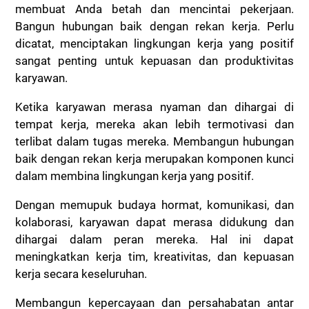
membuat Anda betah dan mencintai pekerjaan.
Bangun hubungan baik dengan rekan kerja. Perlu
dicatat, menciptakan lingkungan kerja yang positif
sangat penting untuk kepuasan dan produktivitas
karyawan.
Ketika karyawan merasa nyaman dan dihargai di
tempat kerja, mereka akan lebih termotivasi dan
terlibat dalam tugas mereka. Membangun hubungan
baik dengan rekan kerja merupakan komponen kunci
dalam membina lingkungan kerja yang positif.
Dengan memupuk budaya hormat, komunikasi, dan
kolaborasi, karyawan dapat merasa didukung dan
dihargai dalam peran mereka. Hal ini dapat
meningkatkan kerja tim, kreativitas, dan kepuasan
kerja secara keseluruhan.
Membangun kepercayaan dan persahabatan antar