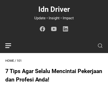
Idn Driver
Update • Insight • Impact
HOME
/
101
7 Tips Agar Selalu Mencintai Pekerjaan
dan Profesi Anda!