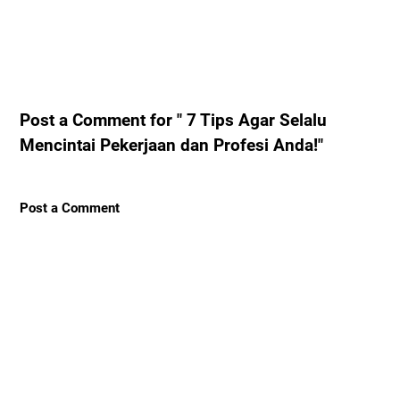
Post a Comment for " 7 Tips Agar Selalu
Mencintai Pekerjaan dan Profesi Anda!"
Post a Comment