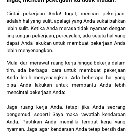
Cintai pekerjaan Anda! Ingat, mencari pekerjaan
adalah hal yang sulit, apalagi yang Anda sukai bahkan
lebih sulit. Ketika Anda merasa tidak nyaman dengan
lingkungan pekerjaan, percayalah, a
da sejuta hal yang
dapat Anda lakukan untuk membuat pekerjaan Anda
lebih menyenangkan.
Mulai dari merawat ruang kerja hingga bekerja dalam
tim, ada berbagai cara untuk membuat pekerjaan
Anda lebih menyenangkan. Ada
beberapa hal yang
bisa Anda lakukan untuk membantu Anda lebih
mencintai pekerjaan Anda:
Jaga ruang kerja Anda, tetapi jika Anda seorang
pengemudi seperti Saya maka rawatlah kendaraan
Anda.
Pastikan Anda memiliki tempat kerja yang
nyaman. Jaga agar kendaraan Anda tetap bersih dan