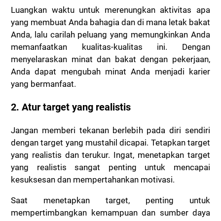
Luangkan waktu untuk merenungkan aktivitas apa
yang membuat Anda bahagia dan di mana letak bakat
Anda, lalu carilah peluang yang memungkinkan Anda
memanfaatkan kualitas-kualitas ini. Dengan
menyelaraskan minat dan bakat dengan pekerjaan,
Anda dapat mengubah minat Anda menjadi karier
yang bermanfaat.
2. Atur target yang realistis
Jangan memberi tekanan berlebih pada diri sendiri
dengan target yang mustahil dicapai. Tetapkan target
yang realistis dan terukur. Ingat, menetapkan target
yang realistis sangat penting untuk mencapai
kesuksesan dan mempertahankan motivasi.
Saat menetapkan target, penting untuk
mempertimbangkan kemampuan dan sumber daya