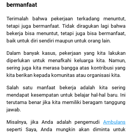
bermanfaat
Terimalah bahwa pekerjaan terkadang menuntut,
tetapi juga bermanfaat.
Tidak diragukan lagi bahwa
bekerja bisa menuntut, tetapi juga bisa bermanfaat,
baik untuk diri sendiri maupun untuk orang lain.
Dalam banyak kasus, pekerjaan yang kita lakukan
diperlukan untuk menafkahi keluarga kita.
Namun,
sering juga kita merasa bangga atas kontribusi yang
kita berikan kepada komunitas atau organisasi kita.
Salah satu manfaat bekerja adalah kita sering
mendapat kesempatan untuk belajar hal-hal baru. Ini
terutama benar jika kita memiliki beragam tanggung
jawab.
Misalnya, jika Anda adalah pengemudi
Ambulans
seperti Saya, Anda mungkin akan diminta untuk