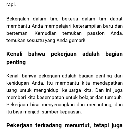
rapi.
Bekerjalah dalam tim, b
ekerja dalam tim dapat
membantu Anda mempelajari keterampilan baru dan
berteman. Kemudian t
emukan passion Anda,
t
emukan sesuatu yang Anda gemari!
Kenali bahwa pekerjaan adalah bagian
penting
Kenali bahwa pekerjaan adalah bagian penting dari
kehidupan Anda
. Itu membantu kita mendapatkan
uang untuk menghidupi keluarga kita.
Dan ini juga
memberi kita kesempatan untuk belajar dan tumbuh.
Pekerjaan bisa menyenangkan dan menantang, dan
itu bisa menjadi sumber kepuasan.
Pekerjaan terkadang menuntut, tetapi juga