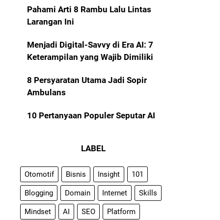
Pahami Arti 8 Rambu Lalu Lintas
Larangan Ini
Menjadi Digital-Savvy di Era AI: 7
Keterampilan yang Wajib Dimiliki
8 Persyaratan Utama Jadi Sopir
Ambulans
10 Pertanyaan Populer Seputar AI
LABEL
Otomotif
Bisnis
Insight
101
Blogging
Domain
Internet
Skills
Mindset
AI
SEO
Platform