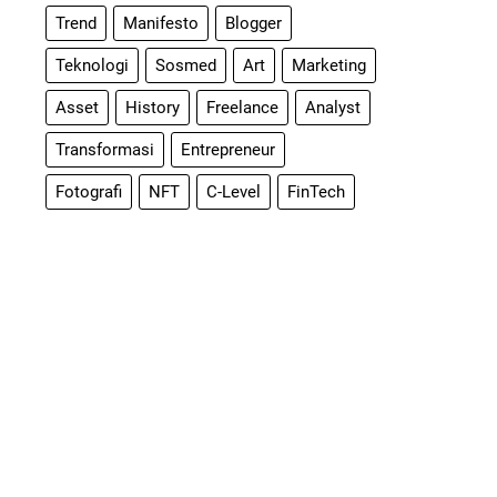
Trend
Manifesto
Blogger
Teknologi
Sosmed
Art
Marketing
Asset
History
Freelance
Analyst
Transformasi
Entrepreneur
Fotografi
NFT
C-Level
FinTech