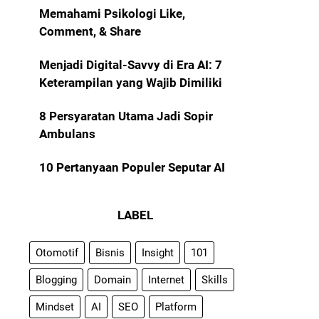
Memahami Psikologi Like,
Comment, & Share
Menjadi Digital-Savvy di Era AI: 7
Keterampilan yang Wajib Dimiliki
8 Persyaratan Utama Jadi Sopir
Ambulans
10 Pertanyaan Populer Seputar AI
LABEL
Otomotif
Bisnis
Insight
101
Blogging
Domain
Internet
Skills
Mindset
AI
SEO
Platform