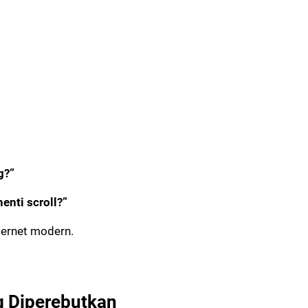
g?”
enti scroll?”
ternet modern.
g Diperebutkan