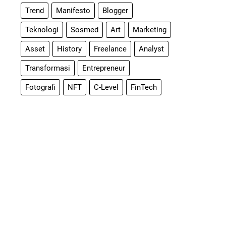
Trend
Manifesto
Blogger
Teknologi
Sosmed
Art
Marketing
Asset
History
Freelance
Analyst
Transformasi
Entrepreneur
Fotografi
NFT
C-Level
FinTech