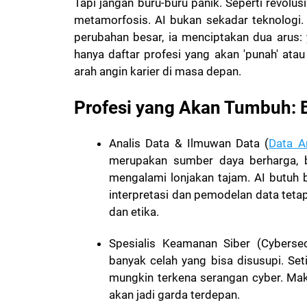
Tapi jangan buru-buru panik. Seperti revolusi
metamorfosis. AI bukan sekadar teknologi. 
perubahan besar, ia menciptakan dua arus: 
hanya daftar profesi yang akan 'punah' at
arah angin karier di masa depan.
Profesi yang Akan Tumbuh: 
Analis Data & Ilmuwan Data (
Data A
merupakan sumber daya berharga, b
mengalami lonjakan tajam. AI butuh 
interpretasi dan pemodelan data tet
dan etika.
Spesialis Keamanan Siber (Cybersecu
banyak celah yang bisa disusupi. Se
mungkin terkena serangan cyber. Ma
akan jadi garda terdepan.