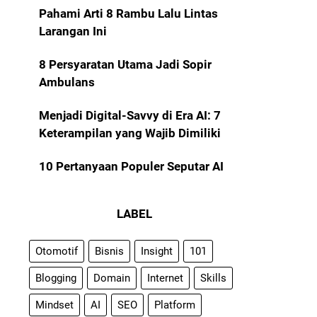
Pahami Arti 8 Rambu Lalu Lintas
Larangan Ini
8 Persyaratan Utama Jadi Sopir
Ambulans
Menjadi Digital-Savvy di Era AI: 7
Keterampilan yang Wajib Dimiliki
10 Pertanyaan Populer Seputar AI
LABEL
Otomotif
Bisnis
Insight
101
Blogging
Domain
Internet
Skills
Mindset
AI
SEO
Platform