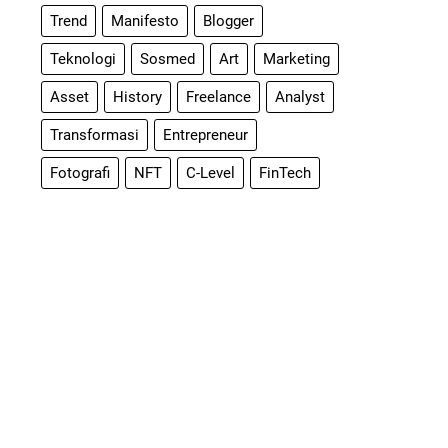
Trend
Manifesto
Blogger
Teknologi
Sosmed
Art
Marketing
Asset
History
Freelance
Analyst
Transformasi
Entrepreneur
Fotografi
NFT
C-Level
FinTech