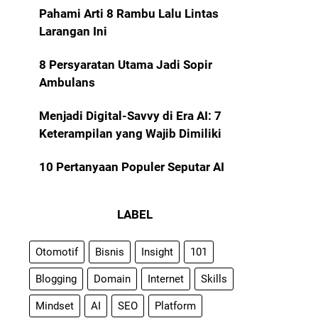
Pahami Arti 8 Rambu Lalu Lintas
Larangan Ini
8 Persyaratan Utama Jadi Sopir
Ambulans
Menjadi Digital-Savvy di Era AI: 7
Keterampilan yang Wajib Dimiliki
10 Pertanyaan Populer Seputar AI
LABEL
Otomotif
Bisnis
Insight
101
Blogging
Domain
Internet
Skills
Mindset
AI
SEO
Platform