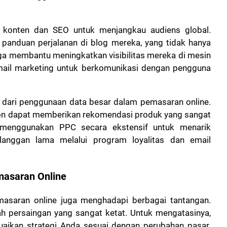
konten dan SEO untuk menjangkau audiens global.
 panduan perjalanan di blog mereka, yang tidak hanya
ga membantu meningkatkan visibilitas mereka di mesin
email marketing untuk berkomunikasi dengan pengguna
dari penggunaan data besar dalam pemasaran online.
on dapat memberikan rekomendasi produk yang sangat
a menggunakan PPC secara ekstensif untuk menarik
anggan lama melalui program loyalitas dan email
masaran Online
asaran online juga menghadapi berbagai tantangan.
lah persaingan yang sangat ketat. Untuk mengatasinya,
uaikan strategi Anda sesuai dengan perubahan pasar.