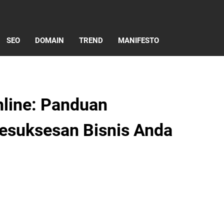
SEO
DOMAIN
TREND
MANIFESTO
nline: Panduan
esuksesan Bisnis Anda