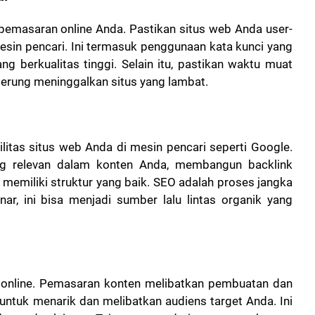
pemasaran online Anda. Pastikan situs web Anda user-
mesin pencari. Ini termasuk penggunaan kata kunci yang
ng berkualitas tinggi. Selain itu, pastikan waktu muat
erung meninggalkan situs yang lambat.
litas situs web Anda di mesin pencari seperti Google.
ng relevan dalam konten Anda, membangun backlink
memiliki struktur yang baik. SEO adalah proses jangka
nar, ini bisa menjadi sumber lalu lintas organik yang
 online. Pemasaran konten melibatkan pembuatan dan
 untuk menarik dan melibatkan audiens target Anda. Ini