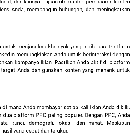
podcast, dan lainnya. Tujuan utama dari pemasaran konten
diens Anda, membangun hubungan, dan meningkatkan
 untuk menjangkau khalayak yang lebih luas. Platform
LinkedIn memungkinkan Anda untuk berinteraksi dengan
nkan kampanye iklan. Pastikan Anda aktif di platform
s target Anda dan gunakan konten yang menarik untuk
 di mana Anda membayar setiap kali iklan Anda diklik.
n dua platform PPC paling populer. Dengan PPC, Anda
ta kunci, demografi, lokasi, dan minat. Meskipun
asil yang cepat dan terukur.