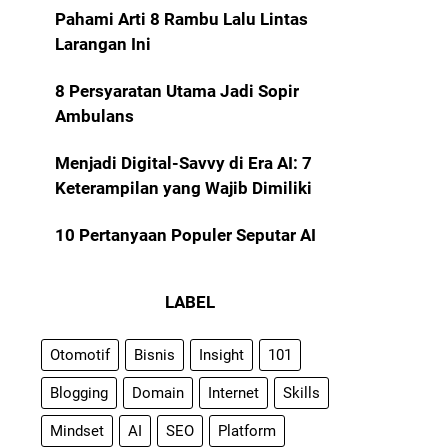
Pahami Arti 8 Rambu Lalu Lintas
Larangan Ini
8 Persyaratan Utama Jadi Sopir
Ambulans
Menjadi Digital-Savvy di Era AI: 7
Keterampilan yang Wajib Dimiliki
10 Pertanyaan Populer Seputar AI
LABEL
Otomotif
Bisnis
Insight
101
Blogging
Domain
Internet
Skills
Mindset
AI
SEO
Platform