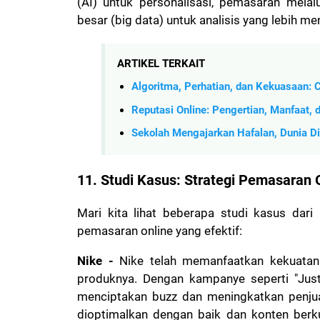
(AI) untuk personalisasi, pemasaran melal
besar (big data) untuk analisis yang lebih m
ARTIKEL TERKAIT
Algoritma, Perhatian, dan Kekuasaan: Ca
Reputasi Online: Pengertian, Manfaat,
Sekolah Mengajarkan Hafalan, Dunia Di
11. Studi Kasus: Strategi Pemasaran 
Mari kita lihat beberapa studi kasus dari
pemasaran online yang efektif:
Nike -
Nike telah memanfaatkan kekuatan
produknya. Dengan kampanye seperti "Just 
menciptakan buzz dan meningkatkan penjuala
dioptimalkan dengan baik dan konten berk