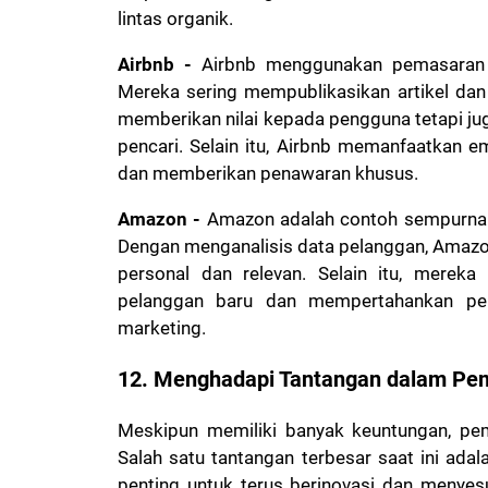
lintas organik.
Airbnb -
Airbnb menggunakan pemasaran 
Mereka sering mempublikasikan artikel dan
memberikan nilai kepada pengguna tetapi ju
pencari. Selain itu, Airbnb memanfaatkan 
dan memberikan penawaran khusus.
Amazon -
Amazon adalah contoh sempurna 
Dengan menganalisis data pelanggan, Amaz
personal dan relevan. Selain itu, merek
pelanggan baru dan mempertahankan pel
marketing.
12. Menghadapi Tantangan dalam Pe
Meskipun memiliki banyak keuntungan, pem
Salah satu tantangan terbesar saat ini ada
penting untuk terus berinovasi dan menyes