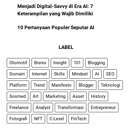
Menjadi Digital-Savvy di Era AI: 7
Keterampilan yang Wajib Dimiliki
10 Pertanyaan Populer Seputar AI
LABEL
Otomotif
Bisnis
Insight
101
Blogging
Domain
Internet
Skills
Mindset
AI
SEO
Platform
Trend
Manifesto
Blogger
Teknologi
Sosmed
Art
Marketing
Asset
History
Freelance
Analyst
Transformasi
Entrepreneur
Fotografi
NFT
C-Level
FinTech