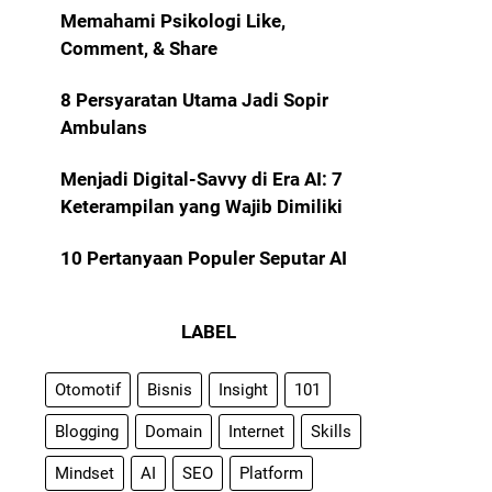
Memahami Psikologi Like,
Comment, & Share
8 Persyaratan Utama Jadi Sopir
Ambulans
Menjadi Digital-Savvy di Era AI: 7
Keterampilan yang Wajib Dimiliki
10 Pertanyaan Populer Seputar AI
LABEL
Otomotif
Bisnis
Insight
101
Blogging
Domain
Internet
Skills
Mindset
AI
SEO
Platform