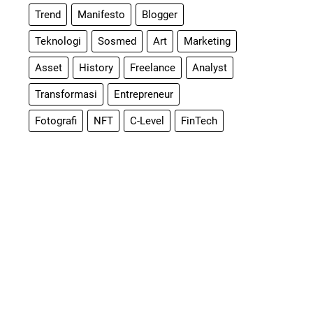
Trend
Manifesto
Blogger
Teknologi
Sosmed
Art
Marketing
Asset
History
Freelance
Analyst
Transformasi
Entrepreneur
Fotografi
NFT
C-Level
FinTech