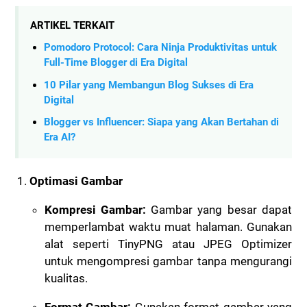
ARTIKEL TERKAIT
Pomodoro Protocol: Cara Ninja Produktivitas untuk
Full-Time Blogger di Era Digital
10 Pilar yang Membangun Blog Sukses di Era
Digital
Blogger vs Influencer: Siapa yang Akan Bertahan di
Era AI?
Optimasi Gambar
Kompresi Gambar:
Gambar yang besar dapat
memperlambat waktu muat halaman. Gunakan
alat seperti TinyPNG atau JPEG Optimizer
untuk mengompresi gambar tanpa mengurangi
kualitas.