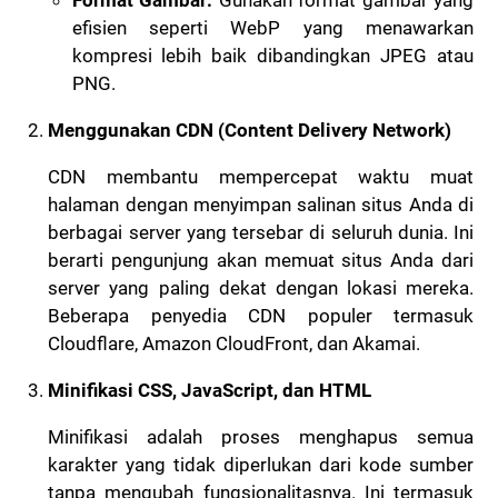
Format Gambar:
Gunakan format gambar yang
efisien seperti WebP yang menawarkan
kompresi lebih baik dibandingkan JPEG atau
PNG.
Menggunakan CDN (Content Delivery Network)
CDN membantu mempercepat waktu muat
halaman dengan menyimpan salinan situs Anda di
berbagai server yang tersebar di seluruh dunia. Ini
berarti pengunjung akan memuat situs Anda dari
server yang paling dekat dengan lokasi mereka.
Beberapa penyedia CDN populer termasuk
Cloudflare, Amazon CloudFront, dan Akamai.
Minifikasi CSS, JavaScript, dan HTML
Minifikasi adalah proses menghapus semua
karakter yang tidak diperlukan dari kode sumber
tanpa mengubah fungsionalitasnya. Ini termasuk