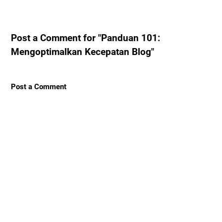
Post a Comment for "Panduan 101:
Mengoptimalkan Kecepatan Blog"
Post a Comment