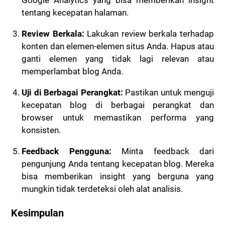
tentang kecepatan halaman.
Review Berkala:
Lakukan review berkala terhadap
konten dan elemen-elemen situs Anda. Hapus atau
ganti elemen yang tidak lagi relevan atau
memperlambat blog Anda.
Uji di Berbagai Perangkat:
Pastikan untuk menguji
kecepatan blog di berbagai perangkat dan
browser untuk memastikan performa yang
konsisten.
Feedback Pengguna:
Minta feedback dari
pengunjung Anda tentang kecepatan blog. Mereka
bisa memberikan insight yang berguna yang
mungkin tidak terdeteksi oleh alat analisis.
Kesimpulan