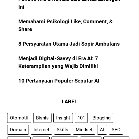
Ini
Memahami Psikologi Like, Comment, &
Share
8 Persyaratan Utama Jadi Sopir Ambulans
Menjadi Digital-Savvy di Era AI: 7
Keterampilan yang Wajib Dimiliki
10 Pertanyaan Populer Seputar AI
LABEL
Otomotif
Bisnis
Insight
101
Blogging
Domain
Internet
Skills
Mindset
AI
SEO