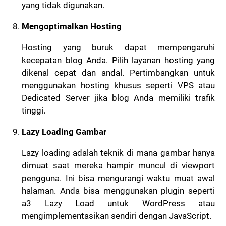
yang tidak digunakan.
Mengoptimalkan Hosting
Hosting yang buruk dapat mempengaruhi
kecepatan blog Anda. Pilih layanan hosting yang
dikenal cepat dan andal. Pertimbangkan untuk
menggunakan hosting khusus seperti VPS atau
Dedicated Server jika blog Anda memiliki trafik
tinggi.
Lazy Loading Gambar
Lazy loading adalah teknik di mana gambar hanya
dimuat saat mereka hampir muncul di viewport
pengguna. Ini bisa mengurangi waktu muat awal
halaman. Anda bisa menggunakan plugin seperti
a3 Lazy Load untuk WordPress atau
mengimplementasikan sendiri dengan JavaScript.