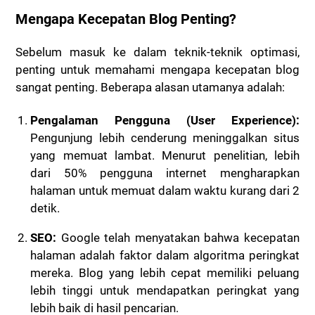
Mengapa Kecepatan Blog Penting?
Sebelum masuk ke dalam teknik-teknik optimasi,
penting untuk memahami mengapa kecepatan blog
sangat penting. Beberapa alasan utamanya adalah:
Pengalaman Pengguna (User Experience):
Pengunjung lebih cenderung meninggalkan situs
yang memuat lambat. Menurut penelitian, lebih
dari 50% pengguna internet mengharapkan
halaman untuk memuat dalam waktu kurang dari 2
detik.
SEO:
Google telah menyatakan bahwa kecepatan
halaman adalah faktor dalam algoritma peringkat
mereka. Blog yang lebih cepat memiliki peluang
lebih tinggi untuk mendapatkan peringkat yang
lebih baik di hasil pencarian.