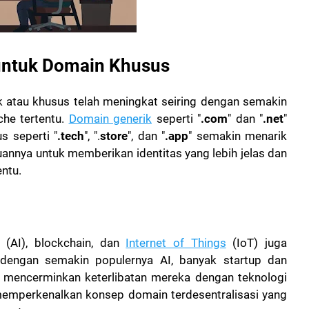
untuk Domain Khusus
k atau khusus telah meningkat seiring dengan semakin
che tertentu.
Domain generik
seperti "
.com
" dan "
.net
"
 seperti "
.tech
", ".
store
", dan "
.app
" semakin menarik
nnya untuk memberikan identitas yang lebih jelas dan
entu.
(AI), blockchain, dan
Internet of Things
(IoT) juga
dengan semakin populernya AI, banyak startup dan
 mencerminkan keterlibatan mereka dengan teknologi
ah memperkenalkan konsep domain terdesentralisasi yang