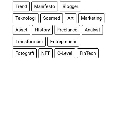
Trend
Manifesto
Blogger
Teknologi
Sosmed
Art
Marketing
Asset
History
Freelance
Analyst
Transformasi
Entrepreneur
Fotografi
NFT
C-Level
FinTech