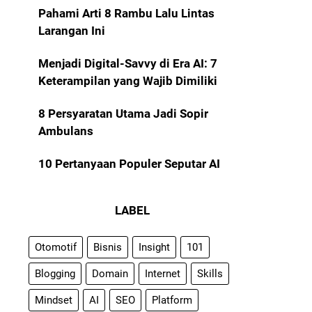
Pahami Arti 8 Rambu Lalu Lintas
Larangan Ini
Menjadi Digital-Savvy di Era AI: 7
Keterampilan yang Wajib Dimiliki
8 Persyaratan Utama Jadi Sopir
Ambulans
10 Pertanyaan Populer Seputar AI
LABEL
Otomotif
Bisnis
Insight
101
Blogging
Domain
Internet
Skills
Mindset
AI
SEO
Platform