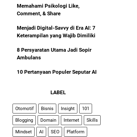
Memahami Psikologi Like,
Comment, & Share
Menjadi Digital-Savvy di Era AI: 7
Keterampilan yang Wajib Dimiliki
8 Persyaratan Utama Jadi Sopir
Ambulans
10 Pertanyaan Populer Seputar AI
LABEL
Otomotif
Bisnis
Insight
101
Blogging
Domain
Internet
Skills
Mindset
AI
SEO
Platform