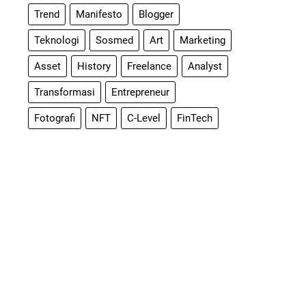
Trend
Manifesto
Blogger
Teknologi
Sosmed
Art
Marketing
Asset
History
Freelance
Analyst
Transformasi
Entrepreneur
Fotografi
NFT
C-Level
FinTech