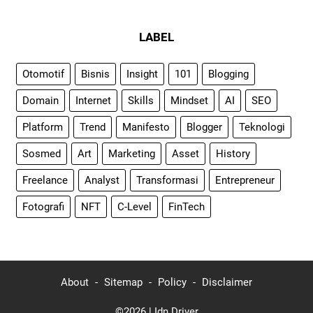
LABEL
Otomotif
Bisnis
Insight
101
Blogging
Domain
Internet
Skills
Mindset
AI
SEO
Platform
Trend
Manifesto
Blogger
Teknologi
Sosmed
Art
Marketing
Asset
History
Freelance
Analyst
Transformasi
Entrepreneur
Fotografi
NFT
C-Level
FinTech
About
Sitemap
Policy
Disclaimer
©2026 |
Idn Driver