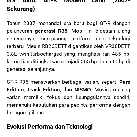
Era Baru: GT-R Modern Lahir (2007-
Sekarang)
Tahun 2007 menandai era baru bagi GT-R dengan
peluncuran
generasi R35
. Mobil ini didesain ulang
sepenuhnya, mengusung platform dan teknologi
terbaru. Mesin RB26DETT digantikan oleh VR38DETT
3.8L twin-turbocharged yang menghasilkan 485 hp,
kemudian ditingkatkan menjadi 565 hp dan 600 hp di
generasi selanjutnya.
GT-R R35 menawarkan berbagai varian, seperti
Pure
Edition
,
Track Edition
, dan
NISMO
. Masing-masing
varian memiliki fokus dan keunggulannya sendiri,
memenuhi kebutuhan para pecinta performa dengan
beragam pilihan.
Evolusi Performa dan Teknologi