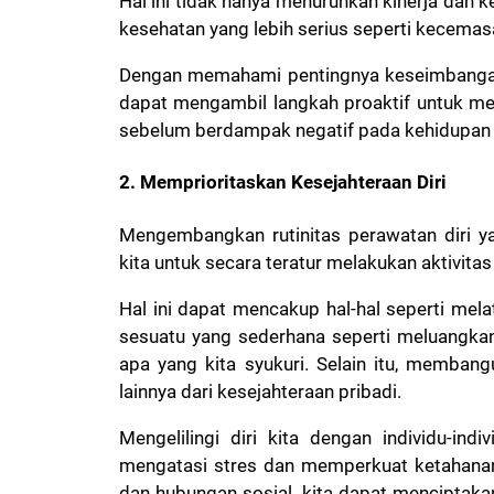
Hal ini tidak hanya menurunkan kinerja dan 
kesehatan yang lebih serius seperti kecemasa
Dengan memahami pentingnya keseimbangan 
dapat mengambil langkah proaktif untuk me
sebelum berdampak negatif pada kehidupan
2. Memprioritaskan Kesejahteraan Diri
Mengembangkan rutinitas perawatan diri y
kita untuk secara teratur melakukan aktivit
Hal ini dapat mencakup hal-hal seperti mela
sesuatu yang sederhana seperti meluangka
apa yang kita syukuri. Selain itu, memban
lainnya dari kesejahteraan pribadi.
Mengelilingi diri kita dengan individu-in
mengatasi stres dan memperkuat ketahanan
dan hubungan sosial, kita dapat menciptaka