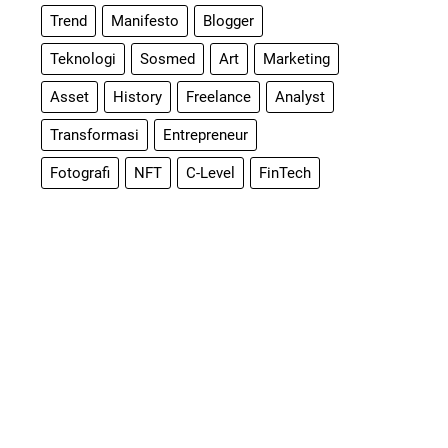
Trend
Manifesto
Blogger
Teknologi
Sosmed
Art
Marketing
Asset
History
Freelance
Analyst
Transformasi
Entrepreneur
Fotografi
NFT
C-Level
FinTech