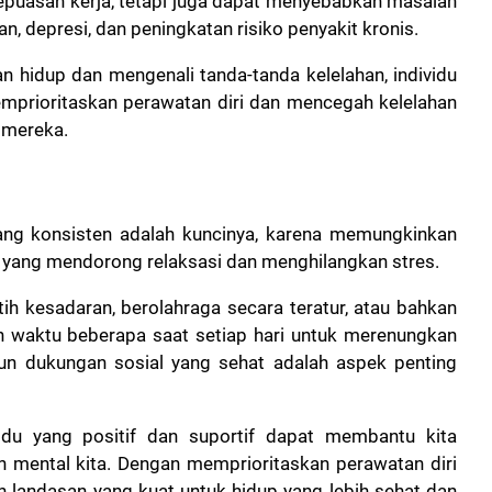
kepuasan kerja, tetapi juga dapat menyebabkan masalah
n, depresi, dan peningkatan risiko penyakit kronis.
hidup dan mengenali tanda-tanda kelelahan, individu
mprioritaskan perawatan diri dan mencegah kelelahan
 mereka.
ang konsisten adalah kuncinya, karena memungkinkan
as yang mendorong relaksasi dan menghilangkan stres.
tih kesadaran, berolahraga secara teratur, atau bahkan
n waktu beberapa saat setiap hari untuk merenungkan
gun dukungan sosial yang sehat adalah aspek penting
dividu yang positif dan suportif dapat membantu kita
 mental kita. Dengan memprioritaskan perawatan diri
n landasan yang kuat untuk hidup yang lebih sehat dan