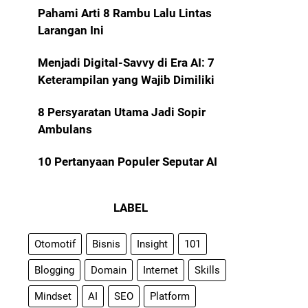
Pahami Arti 8 Rambu Lalu Lintas
Larangan Ini
Menjadi Digital-Savvy di Era AI: 7
Keterampilan yang Wajib Dimiliki
8 Persyaratan Utama Jadi Sopir
Ambulans
10 Pertanyaan Populer Seputar AI
LABEL
Otomotif
Bisnis
Insight
101
Blogging
Domain
Internet
Skills
Mindset
AI
SEO
Platform