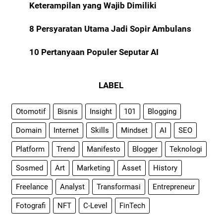
Keterampilan yang Wajib Dimiliki
8 Persyaratan Utama Jadi Sopir Ambulans
10 Pertanyaan Populer Seputar AI
LABEL
Otomotif
Bisnis
Insight
101
Blogging
Domain
Internet
Skills
Mindset
AI
SEO
Platform
Trend
Manifesto
Blogger
Teknologi
Sosmed
Art
Marketing
Asset
History
Freelance
Analyst
Transformasi
Entrepreneur
Fotografi
NFT
C-Level
FinTech