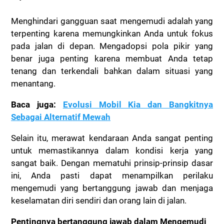
Menghindari gangguan saat mengemudi adalah yang
terpenting karena memungkinkan Anda untuk fokus
pada jalan di depan. Mengadopsi pola pikir yang
benar juga penting karena membuat Anda tetap
tenang dan terkendali bahkan dalam situasi yang
menantang.
Baca juga:
Evolusi Mobil Kia dan Bangkitnya
Sebagai Alternatif Mewah
Selain itu, merawat kendaraan Anda sangat penting
untuk memastikannya dalam kondisi kerja yang
sangat baik. Dengan mematuhi prinsip-prinsip dasar
ini, Anda pasti dapat menampilkan perilaku
mengemudi yang bertanggung jawab dan menjaga
keselamatan diri sendiri dan orang lain di jalan.
Pentingnya bertanggung jawab dalam Mengemudi