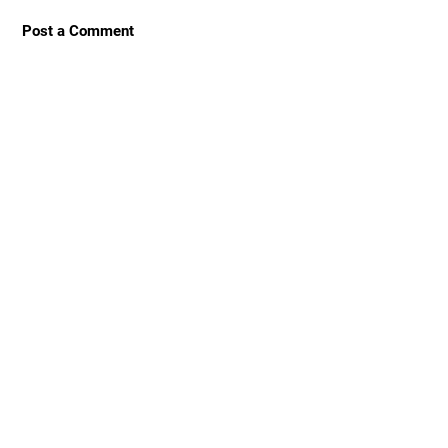
Post a Comment