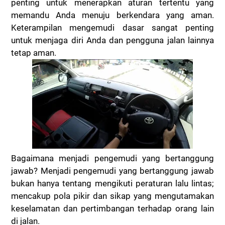
penting untuk menerapkan aturan tertentu yang
memandu Anda menuju berkendara yang aman.
Keterampilan mengemudi dasar sangat penting
untuk menjaga diri Anda dan pengguna jalan lainnya
tetap aman.
Bagaimana menjadi pengemudi yang bertanggung
jawab? Menjadi pengemudi yang bertanggung jawab
bukan hanya tentang mengikuti peraturan lalu lintas;
mencakup pola pikir dan sikap yang mengutamakan
keselamatan dan pertimbangan terhadap orang lain
di jalan.