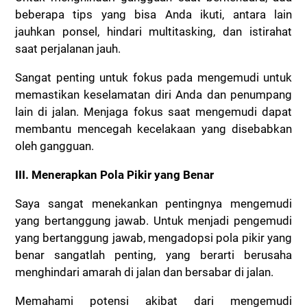
beberapa tips yang bisa Anda ikuti, antara lain
jauhkan ponsel, hindari multitasking, dan istirahat
saat perjalanan jauh.
Sangat penting untuk fokus pada mengemudi untuk
memastikan keselamatan diri Anda dan penumpang
lain di jalan. Menjaga fokus saat mengemudi dapat
membantu mencegah kecelakaan yang disebabkan
oleh gangguan.
III. Menerapkan Pola Pikir yang Benar
Saya sangat menekankan pentingnya mengemudi
yang bertanggung jawab. Untuk menjadi pengemudi
yang bertanggung jawab, mengadopsi pola pikir yang
benar sangatlah penting, yang berarti berusaha
menghindari amarah di jalan dan bersabar di jalan.
Memahami potensi akibat dari mengemudi