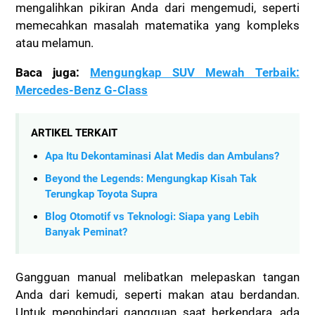
mengalihkan pikiran Anda dari mengemudi, seperti
memecahkan masalah matematika yang kompleks
atau melamun.
Baca juga:
Mengungkap SUV Mewah Terbaik:
Mercedes-Benz G-Class
ARTIKEL TERKAIT
Apa Itu Dekontaminasi Alat Medis dan Ambulans?
Beyond the Legends: Mengungkap Kisah Tak
Terungkap Toyota Supra
Blog Otomotif vs Teknologi: Siapa yang Lebih
Banyak Peminat?
Gangguan manual melibatkan melepaskan tangan
Anda dari kemudi, seperti makan atau berdandan.
Untuk menghindari gangguan saat berkendara, ada