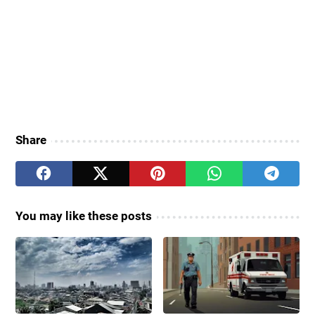
Share
You may like these posts