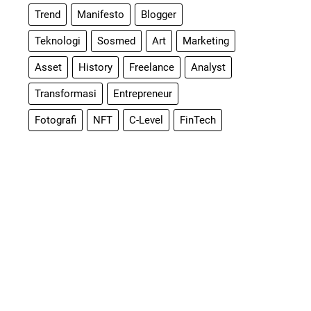
Trend
Manifesto
Blogger
Teknologi
Sosmed
Art
Marketing
Asset
History
Freelance
Analyst
Transformasi
Entrepreneur
Fotografi
NFT
C-Level
FinTech