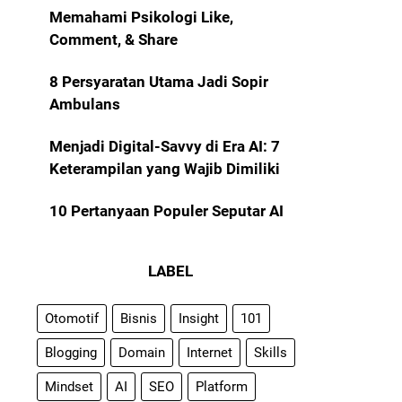
Memahami Psikologi Like,
Comment, & Share
8 Persyaratan Utama Jadi Sopir
Ambulans
Menjadi Digital-Savvy di Era AI: 7
Keterampilan yang Wajib Dimiliki
10 Pertanyaan Populer Seputar AI
LABEL
Otomotif
Bisnis
Insight
101
Blogging
Domain
Internet
Skills
Mindset
AI
SEO
Platform